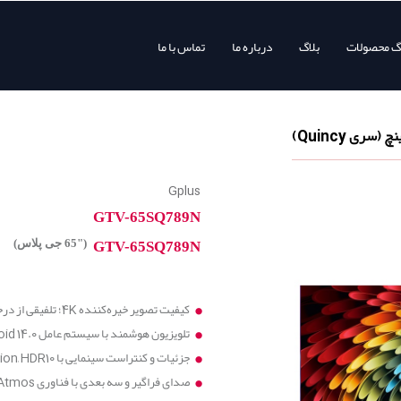
وگ محصولات
بلاگ
درباره ما
تماس با ما
Gplus
GTV-65SQ789N
("65 جی پلاس)
GTV-65SQ789N
کیفیت تصویر خیره‌کننده 4K؛ تلفیقی از درخشندگی تکنولوژی QLED و مقاومت پنل IPS
تلویزیون هوشمند با سیستم عامل Android 14.0
جزئیات و کنتراست سینمایی با Dolby vision, HDR10
صدای فراگیر و سه بعدی با فناوری Dolby Atmos