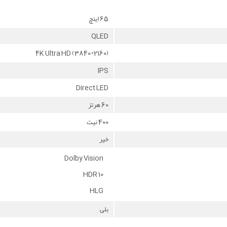
65 اینچ
QLED
4K Ultra HD (3840*2160)
IPS
Direct LED
60 هرتز
400 نیت
خیر
Dolby Vision
HDR 10
HLG
بلی