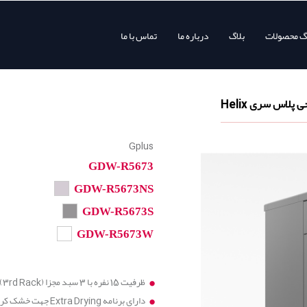
وگ محصولات
بلاگ
درباره ما
تماس با ما
Gplus
GDW-R5673
GDW-R5673NS
GDW-R5673S
GDW-R5673W
ظرفیت 15 نفره با 3 سبد مجزا (3rd Rack)
دارای برنامه Extra Drying جهت خشک کردن کامل تر ظروف