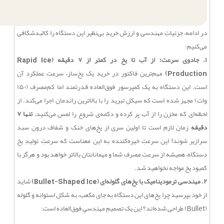
در ادامه، جزئیاتِ مهندسی و ارزشِ خریدِ بی‌نظیرِ این دستگاه را کالبدشکافی
می‌کنیم:
۱. جادوی سرعت؛ از آب تا یخ در کمتر از ۷ دقیقه (Rapid Ice
Production)
مهم‌ترین فاکتور در خرید یک یخ‌ساز، سرعتِ عملکردِ آن
است. این دستگاه به یک کمپرسور فوق‌العاده قدرتمند اما کم‌مصرف (۱۵۰
وات) مجهز شده است که سیکلِ تبرید را با بالاترین راندمان اجرا می‌کند. از
لحظه‌ای که مخزن را از آب پر کرده و دکمه‌ی شروع را لمس می‌کنید،
تنها ۷
دقیقه
زمان لازم است تا اولین سری از یخ‌های خنک و شفاف درون سبد
سرازیر شوند! این سرعتِ خیره‌کننده به این معناست که سرعتِ تولیدِ یخِ
دستگاه، همیشه از سرعتِ مصرفِ شما و مهمانانتان بالاتر خواهد بود و هرگز با
کمبود یخ مواجه نخواهید شد.
۲. مهندسی ترمودینامیک با یخ‌های گلوله‌ای (Bullet-Shaped Ice)
شاید
از خود بپرسید چرا یخ‌های این دستگاه به جای مکعب، به شکل استوانه و گلوله
(Bullet) طراحی شده‌اند؟ این یک تصمیمِ مهندسیِ فوق‌العاده است: