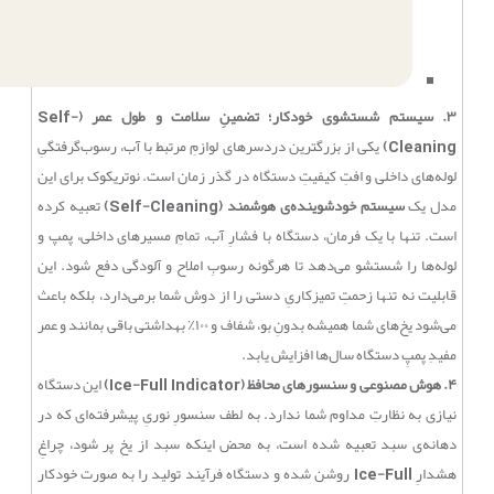
۳. سیستم شستشوی خودکار؛ تضمینِ سلامت و طول عمر (Self-
Cleaning)
یکی از بزرگترین دردسرهای لوازمِ مرتبط با آب، رسوب‌گرفتگیِ
لوله‌های داخلی و افتِ کیفیتِ دستگاه در گذر زمان است. نوتریکوک برای این
مدل یک
سیستم خودشوینده‌ی هوشمند (Self-Cleaning)
تعبیه کرده
است. تنها با یک فرمان، دستگاه با فشارِ آب، تمامِ مسیرهای داخلی، پمپ و
لوله‌ها را شستشو می‌دهد تا هرگونه رسوبِ املاح و آلودگی دفع شود. این
قابلیت نه تنها زحمتِ تمیزکاریِ دستی را از دوش شما برمی‌دارد، بلکه باعث
می‌شود یخ‌های شما همیشه بدونِ بو، شفاف و ۱۰۰٪ بهداشتی باقی بمانند و عمر
مفیدِ پمپِ دستگاه سال‌ها افزایش یابد.
۴. هوش مصنوعی و سنسورهای محافظ (Ice-Full Indicator)
این دستگاه
نیازی به نظارتِ مداوم شما ندارد. به لطف سنسورِ نوریِ پیشرفته‌ای که در
دهانه‌ی سبد تعبیه شده است، به محض اینکه سبد از یخ پر شود، چراغِ
هشدارِ
Ice-Full
روشن شده و دستگاه فرآیند تولید را به صورت خودکار