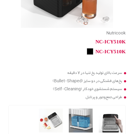
Nutricook
NC-ICY510K
NC-ICY510K
سرعت بالای تولید یخ تنها در 7 دقیقه
یخ‌های فشنگی در دو سایز (Bullet-Shaped)
سیستم شستشوی خودکار (Self-Cleaning)
طراحی جمع‌وجور و پرتابل