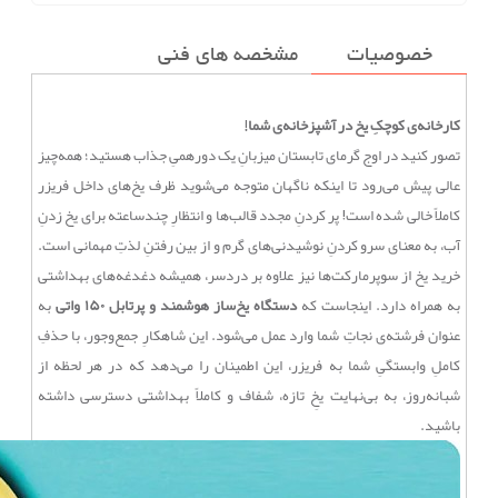
خصوصیات
مشخصه های فنی
کارخانه‌ی کوچکِ یخ در آشپزخانه‌ی شما!
تصور کنید در اوج گرمای تابستان میزبانِ یک دورهمیِ جذاب هستید؛ همه‌چیز
عالی پیش می‌رود تا اینکه ناگهان متوجه می‌شوید ظرف یخ‌های داخل فریزر
کاملاً خالی شده است! پر کردنِ مجدد قالب‌ها و انتظارِ چندساعته برای یخ زدنِ
آب، به معنای سرو کردنِ نوشیدنی‌های گرم و از بین رفتنِ لذتِ مهمانی است.
خرید یخ از سوپرمارکت‌ها نیز علاوه بر دردسر، همیشه دغدغه‌های بهداشتی
به همراه دارد. اینجاست که
دستگاه یخ‌ساز هوشمند و پرتابل ۱۵۰ واتی
به
عنوان فرشته‌ی نجاتِ شما وارد عمل می‌شود. این شاهکارِ جمع‌وجور، با حذفِ
کاملِ وابستگیِ شما به فریزر، این اطمینان را می‌دهد که در هر لحظه از
شبانه‌روز، به بی‌نهایت یخِ تازه، شفاف و کاملاً بهداشتی دسترسی داشته
باشید.