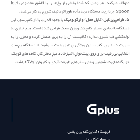
متوقف می‌کند. هر زمان که شما بخشی از یخ‌ها را با قاشقِ مخصوص (Ice
Spoon) بردارید، دستگاه مجدداً به طور اتوماتیک شروع به کار می‌کند.
۵. طراحیِ پرتابل (قابل حمل) و ارگونومیک
با وجود قدرتِ بالای کمپرسور، این
دستگاه با ابعادی بسیار کامپکت و وزنِ سبک طراحی شده است. هیچ نیازی به
لوله‌کشیِ آبِ شهری ندارد؛ کافیست آن را به برق متصل کرده و مخزن را به
صورت دستی پر کنید. این ویژگیِ پرتابل باعث می‌شود تا دستگاهِ یخ‌ساز،
انتخابی بی‌رقیب برای روی پیشخوانِ آشپزخانه، میزِ دفتر کار، کافه‌های کوچک،
خوابگاه‌های دانشجویی و حتی سفرهای طبیعت‌گردی با کاروان (RVs) باشد.
فروشگاه آنلاین گلدیران پلاس
وب سایت گلدیران