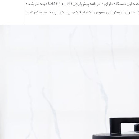
دیگر نیازی به تنظیمات پیچیده و سردرگمی میان دماها و زمان‌های مختلف نیست. پنل کنترل بصری و هوشمند این دستگاه دارای ۱۲ برنامه پیش‌فرض (Preset) کاملاً مهندسی‌شده
وش مدرن و رستورانیِ «سوس‌وید»، استیک‌های آبدار بپزید. سیستم تایمر