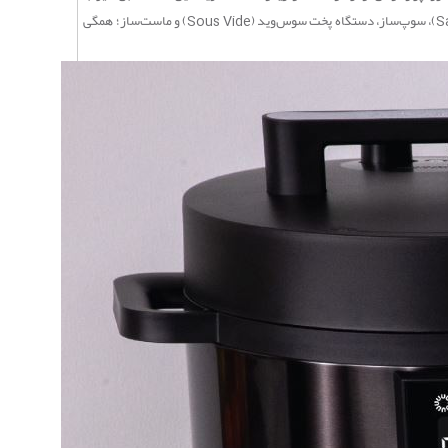
تلفیق تکنولوژی روز و طراحی مینیمال، به تنهایی جایگزین ۹ وسیله‌ی جاگیر در آشپزخانه شما می‌شود. زودپز، آرام‌پز، پلوپز، بخارپز، گرم‌نگهدارنده، تابه تفت‌دهی (Sauté)، سوپ‌ساز، دستگاه پخت سوس‌وید (Sous Vide) و ماست‌ساز؛ همگی