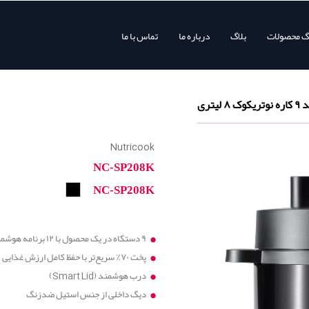
وگ محصولات
بلاگ
درباره ما
تماس با ما
یتری
Nutricook
NC-SP208K
NC-SP208K
۹ دستگاه در یک محصول با ۱۲ برنامه هوشمند
پخت ۷۰٪ سریع‌تر با حفظ کامل ارزش غذایی
درب هوشمند (Smart Lid)
دیگ داخلی از جنس استیل ضدزنگ