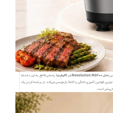
سیِ
مدل Revolution RG600 در کالیفرنیا
، پاسخی قاطع به این دغدغه
داده است. این دستگاه فراتر از یک هواپز یا پلوپزِ معمولی است؛ RG600 یک پلتفرمِ آشپزیِ هیبریدی و هوشمند است که با تلفیقِ ۱۲ دستگاه در یک کالبدِ لوکس و ۸.۵ لیتری، قوانینِ آشپزی خانگی را کاملاً بازنویسی می‌کند. از برشته کردنِ یک
ان‌پذیر است.