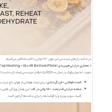
در ادامه، رازهای مهندسیِ این غولِ ۱۷۶۰ واتی را کالبدشکافی می‌کنیم:
۱. معماریِ حرارتیِ هیبریدی (Top Heating + 1500W Bottom Plate)
دهید. اما نوتریکوک در مدل RG600 یک انقلابِ مهندسی ایجاد کرده است! این دستگاه دارای
المنت فوقانی + فن گردبادی:
برای ایجاد طوفانی از هوای داغ جهت سرخ کردنِ بدون روغن (Air Fry)
صفحه حرارتی قدرتمند ۱۵۰۰ واتی در کف:
کنید، سوپ بپزید و یا گوشت‌ها را برای ساعت‌ها آرام‌پز کنید.