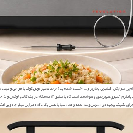
آرام‌پز، سرخ‌کن، کباب‌پز، بخارپز و...) خسته شده‌اید؟ برند معتبر نوتریکوک با طراحی و مهند
تی اجرای تکنیکِ پیچیده‌ی «سوس‌وید»، همه و همه تنها با لمس یک دکمه در این دیگِ جادویی امک