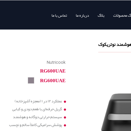
وگ محصولات
بلاگ
درباره ما
تماس با ما
Nutricook
RG600UAE
RG600UAE
عملکرد ۱۲ در ۱ (معجزه آشپزخانه)
گریل حرفه‌ای با طعم دودی و کبابی
سیستم حرارتی دوگانه و هوشمند
پوشش سرامیکی کاملاً سالم و نچسب