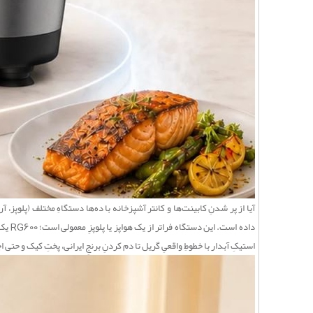
آیا از پر شدنِ کابینت‌ها و کانتر آشپزخانه با ده‌ها دستگاهِ مختلف (پلوپز، 
استیکِ آبدار با خطوطِ واقعیِ گریل تا دم کردنِ برنجِ ایرانی، پختِ کیک و ح