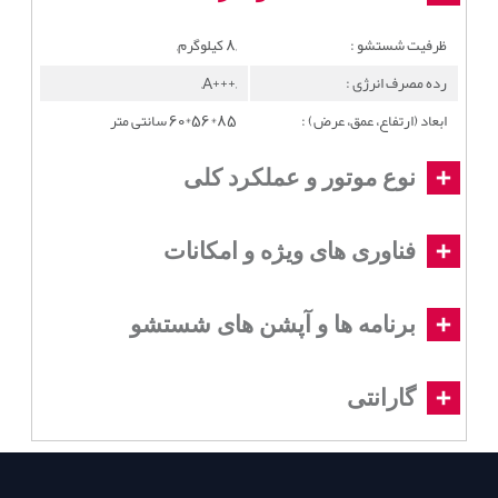
ظرفیت شستشو :
,8 کیلوگرم,
رده مصرف انرژی :
,+++A,
ابعاد (ارتفاع، عمق، عرض) :
85*56*60 سانتی متر
نوع موتور و عملکرد کلی
فناوری های ویژه و امکانات
برنامه ها و آپشن های شستشو
گارانتی