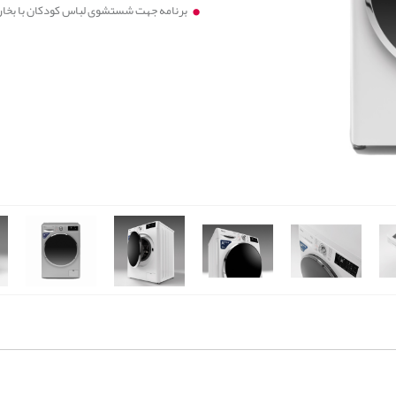
برنامه جهت شستشوی لباس کودکان با بخار (idsWear Steam