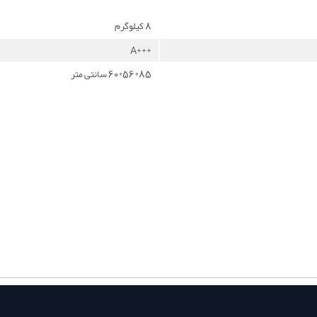
8 کیلوگرم
+++A
85*56*60 سانتی متر