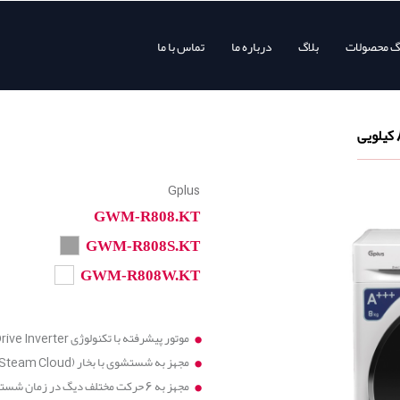
وگ محصولات
بلاگ
درباره ما
تماس با ما
Gplus
GWM-R808.KT
GWM-R808S.KT
GWM-R808W.KT
موتور پیشرفته با تکنولوژی Direct Drive Inverter
مجهز به شستشوی با بخار (Steam Cloud)
مجهز به 6 حرکت مختلف دیگ در زمان شستشو