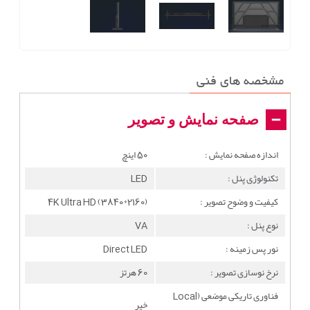
مشخصه های فنی
صفحه نمایش و تصویر
اندازه صفحه نمایش :
50 اینچ
تکنولوژِی پنل :
LED
کیفیت و وضوح تصویر :
4K Ultra HD (3840*2160)
نوع پنل :
VA
نور پس زمینه :
Direct LED
نرخ نوسازی تصویر :
60 هرتز
فناوری تاریکی موضعی (Local
خیر