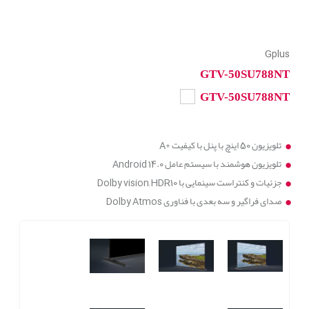
Gplus
GTV-50SU788NT
GTV-50SU788NT
تلویزیون 50 اینچ با پنل با کیفیت +A
تلویزیون هوشمند با سیستم عامل Android 14.0
جزئیات و کنتراست سینمایی با Dolby vision, HDR10
صدای فراگیر و سه بعدی با فناوری Dolby Atmos