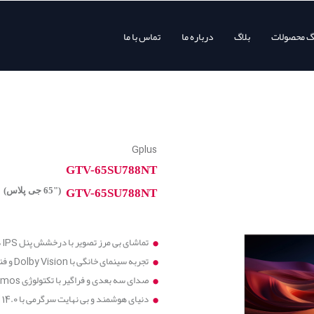
وگ محصولات
بلاگ
درباره ما
تماس با ما
Gplus
GTV-65SU788NT
("65 جی پلاس)
GTV-65SU788NT
تماشای بی مرز تصویر با درخشش پنل IPS در ابعاد 65 اینچ
تجربه سینمای خانگی با Dolby Vision و فناوری روان سازی تصویر (MEMC)
صدای سه بعدی و فراگیر با تکتولوژِی Dolby Atmos
دنیای هوشمند و بی نهایت سرگرمی با Android 14.0