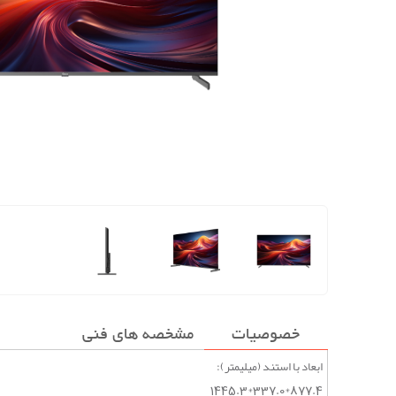
خصوصیات
مشخصه های فنی
ابعاد با استند (میلیمتر):
877.4*337.0*1445.3