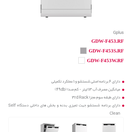
Gplus
GDW-F453.RF
GDW-F453S.RF
GDW-F453W.RF
دارای 6 برنامه اصلی شستشو و 1 عملکرد تکمیلی
میانگین مصرف آب 13 لیتر - کم صدا (49db)
دارای طبقه سوم مجزا 3rd Rack
دارای برنامه شستشو جهت تمیزی بدنه و بخش های داخلی دستگاه Self
Clean