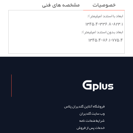
خصوصیات
مشخصه های فنی
ابعاد با استند (میلیمتر):
823.1*336.8*1345.4
ابعاد بدون استند (میلیمتر):
775.4*86.1*1345.4
فروشگاه آنلاین گلدیران پلاس
وب سایت گلدیران
شرایط ضمانت نامه
خدمات پس از فروش