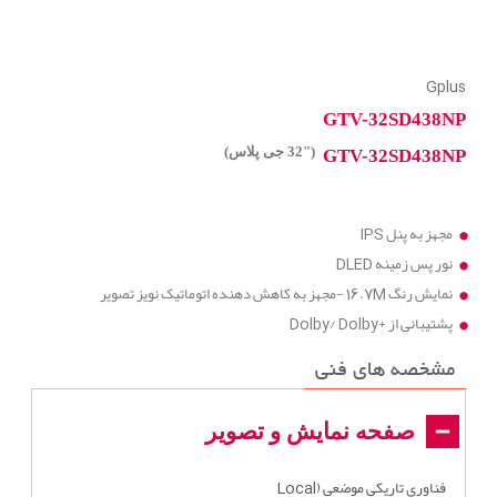
Gplus
GTV-32SD438NP
("32 جی پلاس)
GTV-32SD438NP
مجهز به پنل IPS
نور پس زمینه DLED
نمایش رنگ 16.7M -مجهز به کاهش دهنده اتوماتیک نویز تصویر
پشتیبانی از +Dolby/ Dolby
مشخصه های فنی
صفحه نمایش و تصویر
فناوری تاریکی موضعی (Local