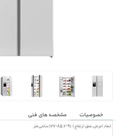
خصوصیات
مشخصه های فنی
ابعاد (عرض، عمق، ارتفاع): 91*85.2*177 سانتی متر