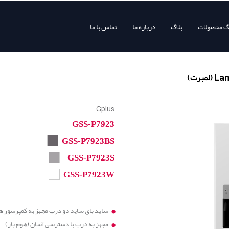
وگ محصولات
بلاگ
درباره ما
تماس با ما
Gplus
GSS-P7923
GSS-P7923BS
GSS-P7923S
GSS-P7923W
ساید بای ساید دو درب مجهز به کمپرسور هوش
مجهز به درب با دسترسی آسان (هوم بار)