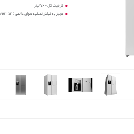
ظرفیت کل 760 لیتر
مجهز به فیلتر تصفیه هوای دائمی ( Silver Ion ) و جاذب گاز اتیلن