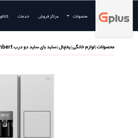
محصولات
مراکز فروش
خدمات
کاتال
محصولات
لوازم خانگی
یخچال
ساید بای ساید دو درب Lambert (لمبرت)
|
|
|