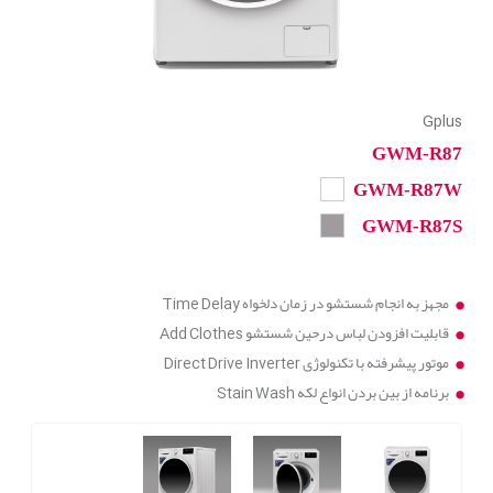
Gplus
GWM-R87
GWM-R87W
GWM-R87S
مجهز به انجام شستشو در زمان دلخواه Time Delay
قابلیت افزودن لباس درحین شستشو Add Clothes
موتور پیشرفته با تکنولوژی Direct Drive Inverter
برنامه از بین بردن انواع لکه Stain Wash