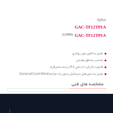
Gplus
GAC-TF12TP1A
(12000)
GAC-TF12TP1A
مجهز به کمپرسور روتاری
مناسب مناطق معتدل
قابلیت کارکرد تا دمای 48 درجه سانتیگراد
مجهز به دمپرهای سرمایش بدون باد مزاحم General Cool Wind
مشخصه های فنی