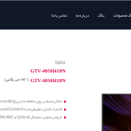
وگ محصولات
بلاگ
درباره ما
تماس با ما
Gplus
GTV-40SH418N
("40 جی پلاس)
GTV-40SH418N
امکان ضبط بر روی حافظه خارجی Digital Recording
قابلیت کنترل تطبیقی صدا Adaptive Sound Control
خروجی صوتی دیجیتال Optical و HDMI ARC