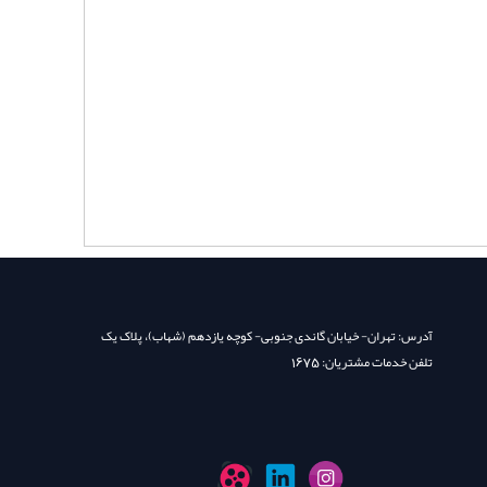
آدرس: تهران- خیابان گاندی جنوبی- کوچه یازدهم (شهاب)، پلاک یک
تلفن خدمات مشتریان: 1675