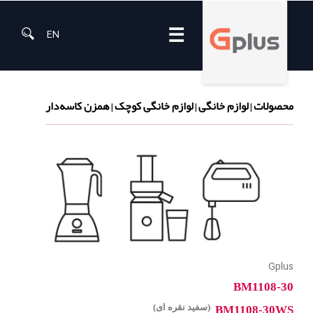
☰
EN
محصولات
لوازم خانگی
لوازم خانگی کوچک
همزن کاسه‌دار
|
|
|
Gplus
BM1108-30
(سفید نقره ای)
BM1108-30WS