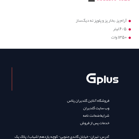
آرام پز، بخار پز و پلوپز ته دیگ‌ساز
6/5 لیتر
1350 وات
فروشگاه آنلاین گلدیران پلاس
وب سایت گلدیران
شرایط ضمانت نامه
خدمات پس از فروش
آدرس: تهران- خیابان گاندی جنوبی- کوچه یازدهم (شهاب)، پلاک یک