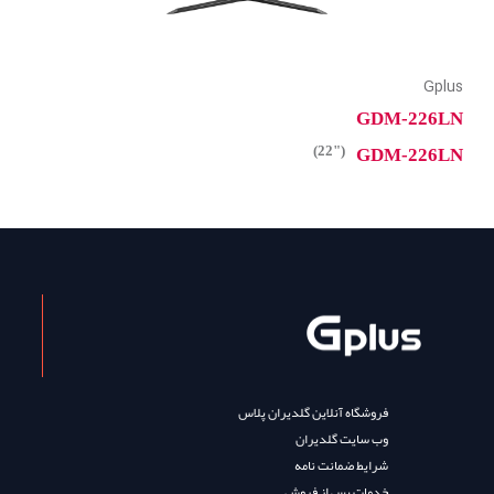
Gplus
GDM-226LN
("22)
GDM-226LN
فروشگاه آنلاین گلدیران پلاس
وب سایت گلدیران
شرایط ضمانت نامه
خدمات پس از فروش