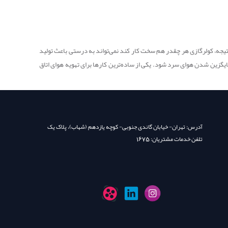
تیجه، کولرگازی هر چقدر هم سخت کار کند نمی‌تواند به درستی باعث تولید
جایگزین شدن هوای سرد شود. یکی از ساده‌ترین کارها برای تهویه هوای اتاق
آدرس: تهران- خیابان گاندی جنوبی- کوچه یازدهم (شهاب)، پلاک یک
تلفن خدمات مشتریان: 1675