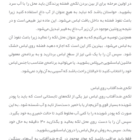
در اولین مرحله برای از بین بردن لکه‌ی فضله پرندگان باید محل را با آب سرد
بشویید. حواستان باشد که نباید به هیچ عنوان از آب داغ استفاده کنید زیرا
باعث نفوذ فضله به داخل بافت لباس می‌شود. این ماده نیز طبیعی است و در
نتیجه پروتئین موجود در آن زیر آب داغ به فیبر تبدیل می‌شود.
همچنین توصیه می‌کنیم که به هیچ عنوان محل لکه را نمالید زیرا باعث نفوذ آن
به لباس می‌شود. بهترین کار این است که اجازه دهید فضله روی لباس خشک
شود. سپس آن را با یک شی تیز از سطح لباس بردارید و به برنامه‌ی معمولی
ماشین لباسشویی جی‌پلاس بشویید. یا می‌توانید برنامه‌ی متناسب با جنس لباس
خود را انتخاب کنید تا خیالتان راحت باشد که آسیبی به آن وارد نمی‌شود.
لکه‌ی ضدآفتاب روی لباس
لکه‌ی ضدآفتاب روی لباس نیز یکی از لکه‌های تابستانی است که باید با پودر
شوینده بسیار قوی و آنزیم‌دار یا با خمیر دست‌ساز تاید و آب شسته شود. به این
صورت که پودر شوینده را با کمی آب مخلوط کنید تا حالت خمیری به خود بگیرد.
سپس آن را با دست روی محل لکه بمالید و بگذارید 30 دقیقه به حال خود
بماند. سپس به روش نرمال لباس را درون لباسشویی بشویید.
فقط باید مراقب باشید که مواد موجود در کرم ضدآفتاب به آب‌های سنگین