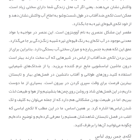
واکنش نشان می‌دهند. یعنی اگر آب محل زندگی شما دارای سختی زیاد است،
ممکن است لکه‌ی ضدآفتاب در طول شست‌وشو به املاح آب واکنش نشان دهد و
از خود لکه‌ی قهوه‌ای تیره به جا بگذارد.
مقصر این مشکل عنصری به نام آووبنزون است. این عنصر در مواجهه با مواد
معدنی موجود در آب لکه‌ای به رنگ قهوه‌ای تیره شبیه زنگ‌زدگی بر جا می‌گذارد.
عمق این لکه هم به جنس پارچه و میزان سختی آب بستگی دارد. بنابراین برای از
بین بردن لکه‌ی ضدآفتاب از لباس در شهرهایی که آب سخت دارند بهتر است
درون ماشین لباسشویی مایع نرم کننده بریزید. یا از ضدلک‌های شیمیایی
استفاده کنید.
روزهای طولانی و آفتاب دلنشین در فصل‌های بهار و تابستان
بهترین فرصت برای وقت سپری کردن در بیرون است. بسیاری از ما دوست
داریم در این فصل‌های شاد و روشن روی چمن‌ها بنشینیم و از هوا و طبیعت لذت
ببریم. اما در طبیعت بودن مشکلاتی هم دارد که از جمله می‌توان به کثیف و لک
شدن لباس‌ها اشاره کرد. بر همین اساس، ما در این مطلب 7 لکه‌ی لباسی که
اغلب در فصل تابستان شاهدشان هستیم را معرفی کرده‌ایم و توضیح داده‌ایم
چگونه می‌توانید آن‌ها را برطرف کنید.
لکه‌ی چمن روی لباس