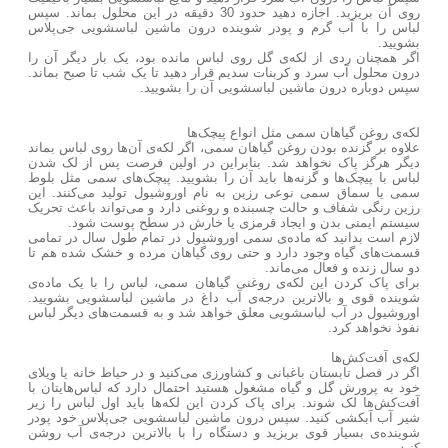
روی آن بریزید. اجازه دهید حدود 30 دقیقه در این محلول بماند. سپس
لباس را با آب گرم و پودر شوینده درون ماشین لباسشویی جی‌پلاس
بشویید.
اگر همچنان ردی از لکه‌ی گل روی لباس مانده بود، یک بار دیگر آن را
درون محلول آب سرد و کربنات سدیم قرار دهید تا یک شب تا صبح بماند.
سپس دوباره درون ماشین لباسشویی آن را بشویید.
لکه‌ی روغن گیاهان سمی مثل انواع پیچک‌ها
علاوه بر گزنده بودن روغن گیاهان سمی، اگر لکه‌ی آن‌ها روی لباس بماند
دیگر هرگز پاک نخواهد شد. بنابراین در اولین فرصت پس از لک شدن
لباس با پیچک‌ها و گزنه‌ها باید آن را بشویید. پیچک‌های سمی مثل بلوط
سمی یا سماق سمی نوعی رزین به نام اوروشیول تولید می‌کنند. این
رزین رنگی شفاف و حالت چسبنده و روغنی دارد و می‌تواند باعث تحریک
سیستم ایمنی بدن و ایجاد قرمزی یا خارش در سطح پوست شود.
لازم است بدانید که ماده‌ی سمی اوروشیول در تمام طول سال در تمامی
قسمت‌های گیاه وجود دارد و حتی روی گیاهان مرده و خشک شده هم تا
دو سال زنده و فعال می‌ماند.
برای پاک کردن این لکه‌ی روغنی گیاهان سمی، لباس را با یک ماده‌ی
شوینده قوی و بالاترین درجه‌ی آب داغ در ماشین لباسشویی بشویید.
اوروشیول در آب لباسشویی معلق خواهد شد و به قسمت‌های دیگر لباس
نفوذ نخواهد کرد.
لکه‌ی آفت‌کش‌ها
اگر در فصل تابستان باغبانی و کشاورزی می‌کنید و در حیاط خانه یا ویلای
خود به پرورش گل و گیاه مشغول هستید احتمال دارد که لباس‌هایتان با
آفت‌کش‌ها لک شوند. برای پاک کردن این لکه‌ها باید اول لباس را زیر
شیر آب آبکشی کنید. سپس درون ماشین لباسشویی جی‌پلاس خود پودر
شوینده‌ی بسیار قوی بریزید و دستگاه را با بالاترین درجه‌ی آب روشن
کنید.