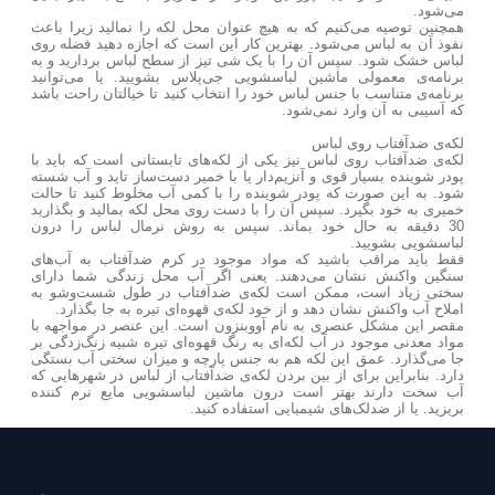
می‌شود.
همچنین توصیه می‌کنیم که به هیچ عنوان محل لکه را نمالید زیرا باعث
نفوذ آن به لباس می‌شود. بهترین کار این است که اجازه دهید فضله روی
لباس خشک شود. سپس آن را با یک شی تیز از سطح لباس بردارید و به
برنامه‌ی معمولی ماشین لباسشویی جی‌پلاس بشویید. یا می‌توانید
برنامه‌ی متناسب با جنس لباس خود را انتخاب کنید تا خیالتان راحت باشد
که آسیبی به آن وارد نمی‌شود.
لکه‌ی ضدآفتاب روی لباس
لکه‌ی ضدآفتاب روی لباس نیز یکی از لکه‌های تابستانی است که باید با
پودر شوینده بسیار قوی و آنزیم‌دار یا با خمیر دست‌ساز تاید و آب شسته
شود. به این صورت که پودر شوینده را با کمی آب مخلوط کنید تا حالت
خمیری به خود بگیرد. سپس آن را با دست روی محل لکه بمالید و بگذارید
30 دقیقه به حال خود بماند. سپس به روش نرمال لباس را درون
لباسشویی بشویید.
فقط باید مراقب باشید که مواد موجود در کرم ضدآفتاب به آب‌های
سنگین واکنش نشان می‌دهند. یعنی اگر آب محل زندگی شما دارای
سختی زیاد است، ممکن است لکه‌ی ضدآفتاب در طول شست‌وشو به
املاح آب واکنش نشان دهد و از خود لکه‌ی قهوه‌ای تیره به جا بگذارد.
مقصر این مشکل عنصری به نام آووبنزون است. این عنصر در مواجهه با
مواد معدنی موجود در آب لکه‌ای به رنگ قهوه‌ای تیره شبیه زنگ‌زدگی بر
جا می‌گذارد. عمق این لکه هم به جنس پارچه و میزان سختی آب بستگی
دارد. بنابراین برای از بین بردن لکه‌ی ضدآفتاب از لباس در شهرهایی که
آب سخت دارند بهتر است درون ماشین لباسشویی مایع نرم کننده
بریزید. یا از ضدلک‌های شیمیایی استفاده کنید.