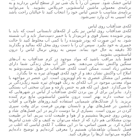
لباس خشک شود. سپس آن را با یک شی تیز از سطح لباس بردارید و به
برنامه‌ی معمولی ماشین لباسشویی جی‌پلاس بشویید. یا می‌توانید
برنامه‌ی متناسب با جنس لباس خود را انتخاب کنید تا خیالتان راحت باشد
که آسیبی به آن وارد نمی‌شود.
لکه‌ی ضدآفتاب روی لباس
لکه‌ی ضدآفتاب روی لباس نیز یکی از لکه‌های تابستانی است که باید با
پودر شوینده بسیار قوی و آنزیم‌دار یا با خمیر دست‌ساز تاید و آب شسته
شود. به این صورت که پودر شوینده را با کمی آب مخلوط کنید تا حالت
خمیری به خود بگیرد. سپس آن را با دست روی محل لکه بمالید و بگذارید
30 دقیقه به حال خود بماند. سپس به روش نرمال لباس را درون
لباسشویی بشویید.
فقط باید مراقب باشید که مواد موجود در کرم ضدآفتاب به آب‌های
سنگین واکنش نشان می‌دهند. یعنی اگر آب محل زندگی شما دارای
سختی زیاد است، ممکن است لکه‌ی ضدآفتاب در طول شست‌وشو به
املاح آب واکنش نشان دهد و از خود لکه‌ی قهوه‌ای تیره به جا بگذارد.
مقصر این مشکل عنصری به نام آووبنزون است. این عنصر در مواجهه با
مواد معدنی موجود در آب لکه‌ای به رنگ قهوه‌ای تیره شبیه زنگ‌زدگی بر
جا می‌گذارد. عمق این لکه هم به جنس پارچه و میزان سختی آب بستگی
دارد. بنابراین برای از بین بردن لکه‌ی ضدآفتاب از لباس در شهرهایی که
آب سخت دارند بهتر است درون ماشین لباسشویی مایع نرم کننده
بریزید. یا از ضدلک‌های شیمیایی استفاده کنید.
روزهای طولانی و آفتاب
دلنشین در فصل‌های بهار و تابستان بهترین فرصت برای وقت سپری
کردن در بیرون است. بسیاری از ما دوست داریم در این فصل‌های شاد و
روشن روی چمن‌ها بنشینیم و از هوا و طبیعت لذت ببریم. اما در طبیعت
بودن مشکلاتی هم دارد که از جمله می‌توان به کثیف و لک شدن لباس‌ها
اشاره کرد. بر همین اساس، ما در این مطلب 7 لکه‌ی لباسی که اغلب در
فصل تابستان شاهدشان هستیم را معرفی کرده‌ایم و توضیح داده‌ایم
چگونه می‌توانید آن‌ها را برطرف کنید.