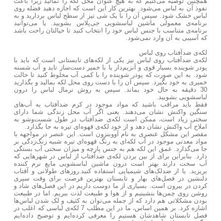
همچنین توصیه می‌کنیم که به هیچ عنوان محل لکه را نمالید زیرا باعث
نفوذ آن به لباس می‌شود. بهترین کار این است که اجازه دهید فضله روی
لباس خشک شود. سپس آن را با یک شی تیز از سطح لباس بردارید و به
برنامه‌ی معمولی ماشین لباسشویی جی‌پلاس بشویید. یا می‌توانید
برنامه‌ی متناسب با جنس لباس خود را انتخاب کنید تا خیالتان راحت باشد
که آسیبی به آن وارد نمی‌شود.
لکه‌ی ضدآفتاب روی لباس
لکه‌ی ضدآفتاب روی لباس نیز یکی از لکه‌های تابستانی است که باید با
پودر شوینده بسیار قوی و آنزیم‌دار یا با خمیر دست‌ساز تاید و آب شسته
شود. به این صورت که پودر شوینده را با کمی آب مخلوط کنید تا حالت
خمیری به خود بگیرد. سپس آن را با دست روی محل لکه بمالید و بگذارید
30 دقیقه به حال خود بماند. سپس به روش نرمال لباس را درون
لباسشویی بشویید.
فقط باید مراقب باشید که مواد موجود در کرم ضدآفتاب به آب‌های
سنگین واکنش نشان می‌دهند. یعنی اگر آب محل زندگی شما دارای
سختی زیاد است، ممکن است لکه‌ی ضدآفتاب در طول شست‌وشو به
املاح آب واکنش نشان دهد و از خود لکه‌ی قهوه‌ای تیره به جا بگذارد.
مقصر این مشکل عنصری به نام آووبنزون است. این عنصر در مواجهه با
مواد معدنی موجود در آب لکه‌ای به رنگ قهوه‌ای تیره شبیه زنگ‌زدگی بر
جا می‌گذارد. عمق این لکه هم به جنس پارچه و میزان سختی آب بستگی
دارد. بنابراین برای از بین بردن لکه‌ی ضدآفتاب از لباس در شهرهایی که
آب سخت دارند بهتر است درون ماشین لباسشویی مایع نرم کننده
بریزید. یا از ضدلک‌های شیمیایی استفاده کنید.
روزهای طولانی و آفتاب
دلنشین در فصل‌های بهار و تابستان بهترین فرصت برای وقت سپری
کردن در بیرون است. بسیاری از ما دوست داریم در این فصل‌های شاد و
روشن روی چمن‌ها بنشینیم و از هوا و طبیعت لذت ببریم. اما در طبیعت
بودن مشکلاتی هم دارد که از جمله می‌توان به کثیف و لک شدن لباس‌ها
اشاره کرد. بر همین اساس، ما در این مطلب 7 لکه‌ی لباسی که اغلب در
فصل تابستان شاهدشان هستیم را معرفی کرده‌ایم و توضیح داده‌ایم