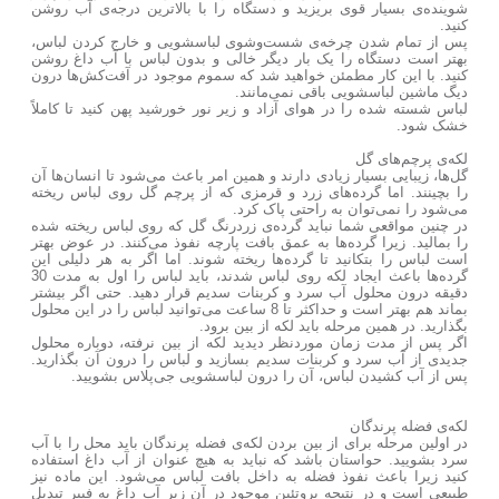
شوینده‌ی بسیار قوی بریزید و دستگاه را با بالاترین درجه‌ی آب روشن
کنید.
پس از تمام شدن چرخه‌ی شست‌وشوی لباسشویی و خارج کردن لباس،
بهتر است دستگاه را یک بار دیگر خالی و بدون لباس با آب داغ روشن
کنید. با این کار مطمئن خواهید شد که سموم موجود در آفت‌کش‌ها درون
دیگ ماشین لباسشویی باقی نمی‌مانند.
لباس شسته شده را در هوای آزاد و زیر نور خورشید پهن کنید تا کاملاً
خشک شود.
لکه‌ی پرچم‌های گل
گل‌ها، زیبایی بسیار زیادی دارند و همین امر باعث می‌شود تا انسان‌ها آن
را بچینند. اما گرده‌های زرد و قرمزی که از پرچم گل روی لباس ریخته
می‌شود را نمی‌توان به راحتی پاک کرد.
در چنین مواقعی شما نباید گرده‌ی زردرنگ گل که روی لباس ریخته شده
را بمالید. زیرا گرده‌ها به عمق بافت پارچه نفوذ می‌کنند. در عوض بهتر
است لباس را بتکانید تا گرده‌ها ریخته شوند. اما اگر به هر دلیلی این
گرده‌ها باعث ایجاد لکه روی لباس شدند، باید لباس را اول به مدت 30
دقیقه درون محلول آب سرد و کربنات سدیم قرار دهید. حتی اگر بیشتر
بماند هم بهتر است و حداکثر تا 8 ساعت می‌توانید لباس را در این محلول
بگذارید. در همین مرحله باید لکه از بین برود.
اگر پس از مدت زمان موردنظر دیدید لکه از بین نرفته، دوباره محلول
جدیدی از آب سرد و کربنات سدیم بسازید و لباس را درون آن بگذارید.
پس از آب کشیدن لباس، آن را درون لباسشویی جی‌پلاس بشویید.
لکه‌ی فضله پرندگان
در اولین مرحله برای از بین بردن لکه‌ی فضله پرندگان باید محل را با آب
سرد بشویید. حواستان باشد که نباید به هیچ عنوان از آب داغ استفاده
کنید زیرا باعث نفوذ فضله به داخل بافت لباس می‌شود. این ماده نیز
طبیعی است و در نتیجه پروتئین موجود در آن زیر آب داغ به فیبر تبدیل