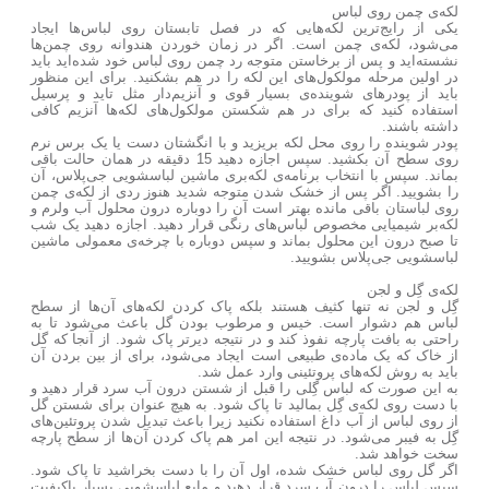
لکه‌ی چمن روی لباس
یکی از رایج‌ترین لکه‌هایی که در فصل تابستان روی لباس‌ها ایجاد
می‌شود، لکه‌ی چمن است. اگر در زمان خوردن هندوانه روی چمن‌ها
نشسته‌اید و پس از برخاستن متوجه رد چمن روی لباس خود شده‌اید باید
در اولین مرحله مولکول‌های این لکه را در هم بشکنید. برای این منظور
باید از پودرهای شوینده‌ی بسیار قوی و آنزیم‌دار مثل تاید و پرسیل
استفاده کنید که برای در هم شکستن مولکول‌های لکه‌ها آنزیم کافی
داشته باشند.
پودر شوینده را روی محل لکه بریزید و با انگشتان دست یا یک برس نرم
روی سطح آن بکشید. سپس اجازه دهید 15 دقیقه در همان حالت باقی
بماند. سپس با انتخاب برنامه‌ی لکه‌بری ماشین لباسشویی جی‌پلاس، آن
را بشویید. اگر پس از خشک شدن متوجه شدید هنوز ردی از لکه‌ی چمن
روی لباستان باقی مانده بهتر است آن را دوباره درون محلول آب ولرم و
لکه‌بر شیمیایی مخصوص لباس‌های رنگی قرار دهید. اجازه دهید یک شب
تا صبح درون این محلول بماند و سپس دوباره با چرخه‌ی معمولی ماشین
لباسشویی جی‌پلاس بشویید.
لکه‌ی گِل و لجن
گِل و لجن نه تنها کثیف هستند بلکه پاک کردن لکه‌های آن
ها از سطح
لباس هم دشوار است. خیس و مرطوب بودن گل باعث می‌شود تا به
راحتی به بافت پارچه نفوذ کند و در نتیجه دیرتر پاک شود. از آنجا که گل
از خاک که یک ماده‌ی طبیعی است ایجاد می‌شود، برای از بین بردن آن
باید به روش لکه‌های پروتئینی وارد عمل شد.
به این صورت که لباس گِلی را قبل از شستن درون آب سرد قرار دهید و
با دست روی لکه‌ی گِل بمالید تا پاک شود. به هیچ عنوان برای شستن گل
از روی لباس از آب داغ استفاده نکنید زیرا باعث تبدیل شدن پروتئین‌های
گِل به فیبر می‌شود. در نتیجه این امر هم پاک کردن آن‌ها از سطح پارچه
سخت خواهد شد.
اگر گل روی لباس خشک شده، اول آن را با دست بخراشید تا پاک شود.
سپس لباس را درون آب سرد قرار دهید و مایع لباسشویی بسیار باکیفیت