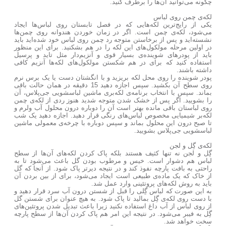
چگونه می‌توانید آن‌ها را برطرف کنید.
لکه‌ی چمن روی لباس
یکی از رایج‌ترین لکه‌هایی که در فصل تابستان روی لباس‌ها ایجاد
می‌شود، لکه‌ی چمن است. اگر در زمان خوردن هندوانه روی چمن‌ها
نشسته‌اید و پس از برخاستن متوجه رد چمن روی لباس خود شده‌اید باید
در اولین مرحله مولکول‌های این لکه را در هم بشکنید. برای این منظور
باید از پودرهای شوینده‌ی بسیار قوی و آنزیم‌دار مثل تاید و پرسیل
استفاده کنید که برای در هم شکستن مولکول‌های لکه‌ها آنزیم کافی
داشته باشند.
پودر شوینده را روی محل لکه بریزید و با انگشتان دست یا یک برس نرم
روی سطح آن بکشید. سپس اجازه دهید 15 دقیقه در همان حالت باقی
بماند. سپس با انتخاب برنامه‌ی لکه‌بری ماشین لباسشویی جی‌پلاس، آن
را بشویید. اگر پس از خشک شدن متوجه شدید هنوز ردی از لکه‌ی چمن
روی لباستان باقی مانده بهتر است آن را دوباره درون محلول آب ولرم و
لکه‌بر شیمیایی مخصوص لباس‌های رنگی قرار دهید. اجازه دهید یک شب
تا صبح درون این محلول بماند و سپس دوباره با چرخه‌ی معمولی ماشین
لباسشویی جی‌پلاس بشویید.
لکه‌ی گِل و لجن
گِل و لجن نه تنها کثیف هستند بلکه پاک کردن لکه‌های آن
ها از سطح
لباس هم دشوار است. خیس و مرطوب بودن گل باعث می‌شود تا به
راحتی به بافت پارچه نفوذ کند و در نتیجه دیرتر پاک شود. از آنجا که گل
از خاک که یک ماده‌ی طبیعی است ایجاد می‌شود، برای از بین بردن آن
باید به روش لکه‌های پروتئینی وارد عمل شد.
به این صورت که لباس گِلی را قبل از شستن درون آب سرد قرار دهید و
با دست روی لکه‌ی گِل بمالید تا پاک شود. به هیچ عنوان برای شستن گل
از روی لباس از آب داغ استفاده نکنید زیرا باعث تبدیل شدن پروتئین‌های
گِل به فیبر می‌شود. در نتیجه این امر هم پاک کردن آن‌ها از سطح پارچه
سخت خواهد شد.