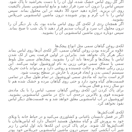
اگر گل روی لباس خشک شده، اول آن را با دست بخراشید تا پاک شود.
سپس لباس را درون آب سرد قرار دهید و مایع لباسشویی بسیار باکیفیت
روی آن بریزید. اجازه دهید حدود 30 دقیقه در این محلول بماند. سپس
لباس را با آب گرم و پودر شوینده درون ماشین لباسشویی جی‌پلاس
بشویید.
اگر همچنان ردی از لکه‌ی گل روی لباس مانده بود، یک بار دیگر آن را
درون محلول آب سرد و کربنات سدیم قرار دهید تا یک شب تا صبح بماند.
سپس دوباره درون ماشین لباسشویی آن را بشویید.
لکه‌ی روغن گیاهان سمی مثل انواع پیچک‌ها
علاوه بر گزنده بودن روغن گیاهان سمی، اگر لکه‌ی آن‌ها روی لباس بماند
دیگر هرگز پاک نخواهد شد. بنابراین در اولین فرصت پس از لک شدن
لباس با پیچک‌ها و گزنه‌ها باید آن را بشویید. پیچک‌های سمی مثل بلوط
سمی یا سماق سمی نوعی رزین به نام اوروشیول تولید می‌کنند. این
رزین رنگی شفاف و حالت چسبنده و روغنی دارد و می‌تواند باعث تحریک
سیستم ایمنی بدن و ایجاد قرمزی یا خارش در سطح پوست شود.
لازم است بدانید که ماده‌ی سمی اوروشیول در تمام طول سال در تمامی
قسمت‌های گیاه وجود دارد و حتی روی گیاهان مرده و خشک شده هم تا
دو سال زنده و فعال می‌ماند.
برای پاک کردن این لکه‌ی روغنی گیاهان سمی، لباس را با یک ماده‌ی
شوینده قوی و بالاترین درجه‌ی آب داغ در ماشین لباسشویی بشویید.
اوروشیول در آب لباسشویی معلق خواهد شد و به قسمت‌های دیگر لباس
نفوذ نخواهد کرد.
لکه‌ی آفت‌کش‌ها
اگر در فصل تابستان باغبانی و کشاورزی می‌کنید و در حیاط خانه یا ویلای
خود به پرورش گل و گیاه مشغول هستید احتمال دارد که لباس‌هایتان با
آفت‌کش‌ها لک شوند. برای پاک کردن این لکه‌ها باید اول لباس را زیر
شیر آب آبکشی کنید. سپس درون ماشین لباسشویی جی‌پلاس خود پودر