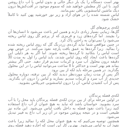
بهتر است دستگاه را یک بار دیگر خالی و بدون لباس با آب داغ روشن
کنید. با این کار مطمئن خواهید شد که سموم موجود در آفت‌کش‌ها درون
دیگ ماشین لباسشویی باقی نمی‌مانند.
لباس شسته شده را در هوای آزاد و زیر نور خورشید پهن کنید تا کاملاً
خشک شود.
لکه‌ی پرچم‌های گل
گل‌ها، زیبایی بسیار زیادی دارند و همین امر باعث می‌شود تا انسان‌ها آن
را بچینند. اما گرده‌های زرد و قرمزی که از پرچم گل روی لباس ریخته
می‌شود را نمی‌توان به راحتی پاک کرد.
در چنین مواقعی شما نباید گرده‌ی زردرنگ گل که روی لباس ریخته شده
را بمالید. زیرا گرده‌ها به عمق بافت پارچه نفوذ می‌کنند. در عوض بهتر
است لباس را بتکانید تا گرده‌ها ریخته شوند. اما اگر به هر دلیلی این
گرده‌ها باعث ایجاد لکه روی لباس شدند، باید لباس را اول به مدت 30
دقیقه درون محلول آب سرد و کربنات سدیم قرار دهید. حتی اگر بیشتر
بماند هم بهتر است و حداکثر تا 8 ساعت می‌توانید لباس را در این محلول
بگذارید. در همین مرحله باید لکه از بین برود.
اگر پس از مدت زمان موردنظر دیدید لکه از بین نرفته، دوباره محلول
جدیدی از آب سرد و کربنات سدیم بسازید و لباس را درون آن بگذارید.
پس از آب کشیدن لباس، آن را درون لباسشویی جی‌پلاس بشویید.
لکه‌ی فضله پرندگان
در اولین مرحله برای از بین بردن لکه‌ی فضله پرندگان باید محل را با آب
سرد بشویید. حواستان باشد که نباید به هیچ عنوان از آب داغ استفاده
کنید زیرا باعث نفوذ فضله به داخل بافت لباس می‌شود. این ماده نیز
طبیعی است و در نتیجه پروتئین موجود در آن زیر آب داغ به فیبر تبدیل
می‌شود.
همچنین توصیه می‌کنیم که به هیچ عنوان محل لکه را نمالید زیرا باعث
نفوذ آن به لباس می‌شود. بهترین کار این است که اجازه دهید فضله روی