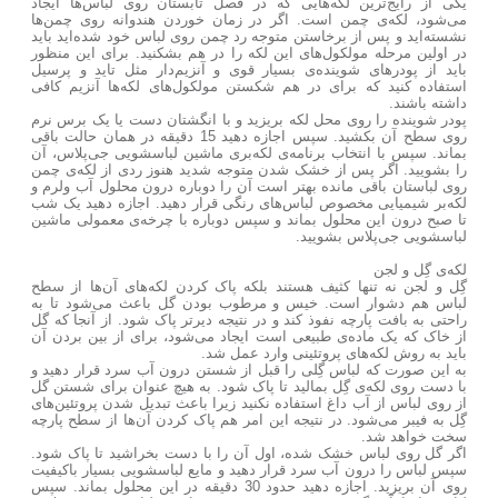
یکی از رایج‌ترین لکه‌هایی که در فصل تابستان روی لباس‌ها ایجاد
می‌شود، لکه‌ی چمن است. اگر در زمان خوردن هندوانه روی چمن‌ها
نشسته‌اید و پس از برخاستن متوجه رد چمن روی لباس خود شده‌اید باید
در اولین مرحله مولکول‌های این لکه را در هم بشکنید. برای این منظور
باید از پودرهای شوینده‌ی بسیار قوی و آنزیم‌دار مثل تاید و پرسیل
استفاده کنید که برای در هم شکستن مولکول‌های لکه‌ها آنزیم کافی
داشته باشند.
پودر شوینده را روی محل لکه بریزید و با انگشتان دست یا یک برس نرم
روی سطح آن بکشید. سپس اجازه دهید 15 دقیقه در همان حالت باقی
بماند. سپس با انتخاب برنامه‌ی لکه‌بری ماشین لباسشویی جی‌پلاس، آن
را بشویید. اگر پس از خشک شدن متوجه شدید هنوز ردی از لکه‌ی چمن
روی لباستان باقی مانده بهتر است آن را دوباره درون محلول آب ولرم و
لکه‌بر شیمیایی مخصوص لباس‌های رنگی قرار دهید. اجازه دهید یک شب
تا صبح درون این محلول بماند و سپس دوباره با چرخه‌ی معمولی ماشین
لباسشویی جی‌پلاس بشویید.
لکه‌ی گِل و لجن
گِل و لجن نه تنها کثیف هستند بلکه پاک کردن لکه‌های آن
ها از سطح
لباس هم دشوار است. خیس و مرطوب بودن گل باعث می‌شود تا به
راحتی به بافت پارچه نفوذ کند و در نتیجه دیرتر پاک شود. از آنجا که گل
از خاک که یک ماده‌ی طبیعی است ایجاد می‌شود، برای از بین بردن آن
باید به روش لکه‌های پروتئینی وارد عمل شد.
به این صورت که لباس گِلی را قبل از شستن درون آب سرد قرار دهید و
با دست روی لکه‌ی گِل بمالید تا پاک شود. به هیچ عنوان برای شستن گل
از روی لباس از آب داغ استفاده نکنید زیرا باعث تبدیل شدن پروتئین‌های
گِل به فیبر می‌شود. در نتیجه این امر هم پاک کردن آن‌ها از سطح پارچه
سخت خواهد شد.
اگر گل روی لباس خشک شده، اول آن را با دست بخراشید تا پاک شود.
سپس لباس را درون آب سرد قرار دهید و مایع لباسشویی بسیار باکیفیت
روی آن بریزید. اجازه دهید حدود 30 دقیقه در این محلول بماند. سپس