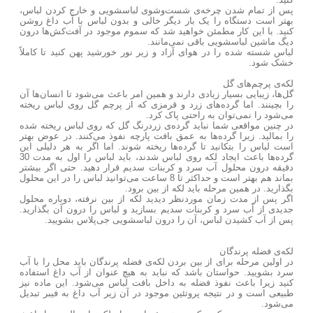
پس از تمام شدن چرخه‌ی شست‌وشوی لباسشویی و خارج کردن لباس،
بهتر است دستگاه را یک بار دیگر خالی و بدون لباس با آب داغ روشن
کنید. با این کار مطمئن خواهید شد که سموم موجود در آفت‌کش‌ها درون
دیگ ماشین لباسشویی باقی نمی‌مانند.
لباس شسته شده را در هوای آزاد و زیر نور خورشید پهن کنید تا کاملاً
خشک شود.
لکه‌ی پرچم‌های گل
گل‌ها، زیبایی بسیار زیادی دارند و همین امر باعث می‌شود تا انسان‌ها آن
را بچینند. اما گرده‌های زرد و قرمزی که از پرچم گل روی لباس ریخته
می‌شود را نمی‌توان به راحتی پاک کرد.
در چنین مواقعی شما نباید گرده‌ی زردرنگ گل که روی لباس ریخته شده
را بمالید. زیرا گرده‌ها به عمق بافت پارچه نفوذ می‌کنند. در عوض بهتر
است لباس را بتکانید تا گرده‌ها ریخته شوند. اما اگر به هر دلیلی این
گرده‌ها باعث ایجاد لکه روی لباس شدند، باید لباس را اول به مدت 30
دقیقه درون محلول آب سرد و کربنات سدیم قرار دهید. حتی اگر بیشتر
بماند هم بهتر است و حداکثر تا 8 ساعت می‌توانید لباس را در این محلول
بگذارید. در همین مرحله باید لکه از بین برود.
اگر پس از مدت زمان موردنظر دیدید لکه از بین نرفته، دوباره محلول
جدیدی از آب سرد و کربنات سدیم بسازید و لباس را درون آن بگذارید.
پس از آب کشیدن لباس، آن را درون لباسشویی جی‌پلاس بشویید.
لکه‌ی فضله پرندگان
در اولین مرحله برای از بین بردن لکه‌ی فضله پرندگان باید محل را با آب
سرد بشویید. حواستان باشد که نباید به هیچ عنوان از آب داغ استفاده
کنید زیرا باعث نفوذ فضله به داخل بافت لباس می‌شود. این ماده نیز
طبیعی است و در نتیجه پروتئین موجود در آن زیر آب داغ به فیبر تبدیل
می‌شود.