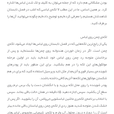
بودن مشکلاتی هم دارد که از جمله می‌توان به کثیف و لک شدن لباس‌ها اشاره
کرد. بر همین اساس، ما در این مطلب 7 لکه‌ی لباسی که اغلب در فصل تابستان
شاهدشان هستیم را معرفی کرده‌ایم و توضیح داده‌ایم چگونه می‌توانید آن‌ها را
برطرف کنید.
لکه‌ی چمن روی لباس
یکی از رایج‌ترین لکه‌هایی که در فصل تابستان روی لباس‌ها ایجاد می‌شود، لکه‌ی
چمن است. اگر در زمان خوردن هندوانه روی چمن‌ها نشسته‌اید و پس از
برخاستن متوجه رد چمن روی لباس خود شده‌اید باید در اولین مرحله
مولکول‌های این لکه را در هم بشکنید. برای این منظور باید از پودرهای
شوینده‌ی بسیار قوی و آنزیم‌دار مثل تاید و پرسیل استفاده کنید که برای در هم
شکستن مولکول‌های لکه‌ها آنزیم کافی داشته باشند.
پودر شوینده را روی محل لکه بریزید و با انگشتان دست یا یک برس نرم روی
سطح آن بکشید. سپس اجازه دهید 15 دقیقه در همان حالت باقی بماند. سپس
با انتخاب برنامه‌ی لکه‌بری ماشین لباسشویی جی‌پلاس، آن را بشویید. اگر پس از
خشک شدن متوجه شدید هنوز ردی از لکه‌ی چمن روی لباستان باقی مانده بهتر
است آن را دوباره درون محلول آب ولرم و لکه‌بر شیمیایی مخصوص لباس‌های