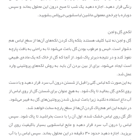
رنگی قرار دهید. اجازه دهید یک شب تا صبح درون این محلول بماند و سپس
دوباره با چرخه‌ی معمولی ماشین لباسشویی جی‌پلاس بشویید.
لکه‌ی گِل و لجن
گِل و لجن نه تنها کثیف هستند بلکه پاک کردن لکه‌های آن
ها از سطح لباس هم
دشوار است. خیس و مرطوب بودن گل باعث می‌شود تا به راحتی به بافت پارچه
نفوذ کند و در نتیجه دیرتر پاک شود. از آنجا که گل از خاک که یک ماده‌ی طبیعی
است ایجاد می‌شود، برای از بین بردن آن باید به روش لکه‌های پروتئینی وارد
عمل شد.
به این صورت که لباس گِلی را قبل از شستن درون آب سرد قرار دهید و با دست
روی لکه‌ی گِل بمالید تا پاک شود. به هیچ عنوان برای شستن گل از روی لباس از
آب داغ استفاده نکنید زیرا باعث تبدیل شدن پروتئین‌های گِل به فیبر می‌شود.
در نتیجه این امر هم پاک کردن آن‌ها از سطح پارچه سخت خواهد شد.
اگر گل روی لباس خشک شده، اول آن را با دست بخراشید تا پاک شود. سپس
لباس را درون آب سرد قرار دهید و مایع لباسشویی بسیار باکیفیت روی آن
بریزید. اجازه دهید حدود 30 دقیقه در این محلول بماند. سپس لباس را با آب