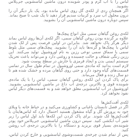
لباس را با آب گرم و پودر شوینده درون ماشین لباسشویی جی‌پلاس
بشویید.
اگر همچنان ردی از لکه‌ی گل روی لباس مانده بود، یک بار دیگر آن را
درون محلول آب سرد و کربنات سدیم قرار دهید تا یک شب تا صبح بماند.
سپس دوباره درون ماشین لباسشویی آن را بشویید.
لکه‌ی روغن گیاهان سمی مثل انواع پیچک‌ها
علاوه بر گزنده بودن روغن گیاهان سمی، اگر لکه‌ی آن‌ها روی لباس بماند
دیگر هرگز پاک نخواهد شد. بنابراین در اولین فرصت پس از لک شدن
لباس با پیچک‌ها و گزنه‌ها باید آن را بشویید. پیچک‌های سمی مثل بلوط
سمی یا سماق سمی نوعی رزین به نام اوروشیول تولید می‌کنند. این
رزین رنگی شفاف و حالت چسبنده و روغنی دارد و می‌تواند باعث تحریک
سیستم ایمنی بدن و ایجاد قرمزی یا خارش در سطح پوست شود.
لازم است بدانید که ماده‌ی سمی اوروشیول در تمام طول سال در تمامی
قسمت‌های گیاه وجود دارد و حتی روی گیاهان مرده و خشک شده هم تا
دو سال زنده و فعال می‌ماند.
برای پاک کردن این لکه‌ی روغنی گیاهان سمی، لباس را با یک ماده‌ی
شوینده قوی و بالاترین درجه‌ی آب داغ در ماشین لباسشویی بشویید.
اوروشیول در آب لباسشویی معلق خواهد شد و به قسمت‌های دیگر لباس
نفوذ نخواهد کرد.
لکه‌ی آفت‌کش‌ها
اگر در فصل تابستان باغبانی و کشاورزی می‌کنید و در حیاط خانه یا ویلای
خود به پرورش گل و گیاه مشغول هستید احتمال دارد که لباس‌هایتان با
آفت‌کش‌ها لک شوند. برای پاک کردن این لکه‌ها باید اول لباس را زیر
شیر آب آبکشی کنید. سپس درون ماشین لباسشویی جی‌پلاس خود پودر
شوینده‌ی بسیار قوی بریزید و دستگاه را با بالاترین درجه‌ی آب روشن
کنید.
پس از تمام شدن چرخه‌ی شست‌وشوی لباسشویی و خارج کردن لباس،