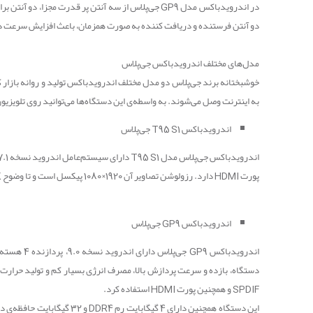
در اندرویدباکس مدل
GP9
جی‌پلاس از سه آنتن پر قدرت مجزا، دو آنتن برا
دو آنتن فرستنده و دریافت کننده به صورت همزمان، باعث افزایش سرعت دا
مدل‌های مختلف اندرویدباکس جی‌پلاس
خوشبختانه برند جی‌پلاس دو مدل مختلف اندرویدباکس تولید و روانه بازا
به اینترنت وصل می
شوند. به واسطه‌ی این دستگاه‌ها می‌توانید روی تلویزیون 
اندرویدباکس
T95 S1
جی‌پلاس
اندرویدباکس جی‌پلاس مدل
T95 S1
دارای سیستم‌عامل اندروید نسخه 7.1 است. این محصول به طور کامل از زبان فارسی پشتیبانی می‌کند. این محصول برای اتصال به دیگر دستگاه‌های دیجیتالی دو عدد پورت یواس‌بی، خروجی صدای
پورت
HDMI
دارد. رزولوشن تصاویر آن 1920×1080 پیکسل است و تا وضوح
K
اندرویدباکس
GP9
جی‌پلاس
اندرویدباکس
GP9
جی‌پلاس دارای اندروید نسخه 9.0، پردازنده 4 هسته‌ای مرکزی
دستگاه، بازده و سرعت پردازش بالا، مصرف انرژی بسیار کم و تولید حرارت
SPDIF
و همچنین پورت
HDMI
استفاده کرد.
این دستگاه همچنین دارای 4 گیگابایت رم
DDR4