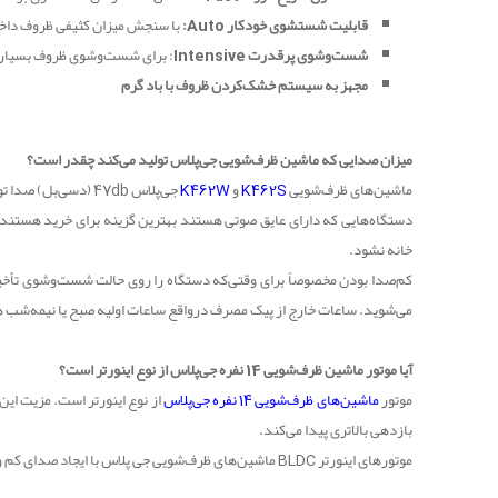
قابلیت شستشوی خودکار
Auto
:
با سنجش میزان کثیفی ظروف داخل 
شست‌وشوی پرقدرت
Intensive
: برای شست‌وشوی ظروف بسیار کث
مجهز به سیستم خشک‌کردن ظروف با باد گرم
میزان صدایی که ماشین ظرف‌شویی جی‌پلاس تولید می‌کند چقدر است؟
ماشین‌های ظرف‌شویی
K462S
و
K462W
جی‌پلاس
47db
(دسی‌بل) صدا تول
دستگاه‌هایی که دارای عایق صوتی هستند بهترین گزینه برای خرید هستند؛
خانه نشود.
کم‌صدا بودن مخصوصاً برای وقتی‌که دستگاه را روی حالت شست‌وشوی تأخیر
می‌شوید. ساعات خارج از پیک مصرف درواقع ساعات اولیه صبح یا نیمه‌شب ه
آیا موتور ماشین ظرف‌شویی 14 نفره جی‌پلاس از نوع اینورتر است؟
موتور
ماشین‌های ظرف‌شویی 14 نفره جی‌پلاس
از نوع اینورتر است. مزیت این
بازدهی بالاتری پیدا می‌کند.
موتورهای اینورتر
BLDC
ماشین‌های ظرف‌شویی جی پلاس با ایجاد صدای کم و 