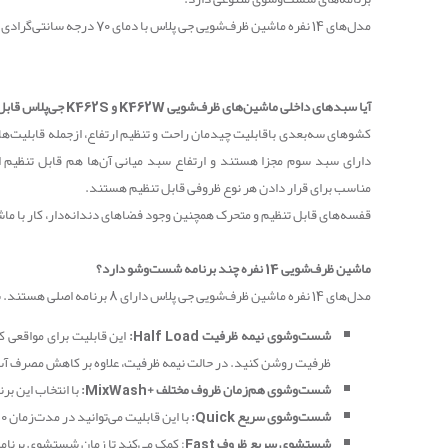
مدل‌های 14 نفره ماشین ظرف‌شویی جی پلاس با دمای 70 درجه سانتی‌گرادی ظرف‌ها را می‌شویند و در هر بار شست‌وشو 11 لیتر آب مصرف می‌کنند.
آیا سبدهای داخلی ماشین‌های ظرف‌شویی
K462W
و
K462S
جی‌پلاس قابل
کشوهای سه‌بعدی باقابلیت چیدمان راحت و تنظیم ارتفاع، ازجمله قابلیت‌
دارای سبد سوم مجزا هستند و ارتفاع سبد میانی آن‌ها هم قابل تنظیم 
مناسب برای قرار دادن هر نوع ظروفی قابل تنظیم هستند
.
قفسه‌های قابل تنظیم و متحرک همچنین وجود فضاهای دندانه‌دار، کار با ماش
ماشین ظرف‌شویی 14 نفره چند برنامه شست‌وشو دارد؟
مدل‌های 14 نفره ماشین ظرف‌شویی جی پلاس دارای
8
برنامه اصلی هستند. ب
شست‌وشوی نیمه ظرفیت
Half Load
:
این قابلیت برای مواقعی ک
ظرفیت روشن کنید. در حالت نیمه ظرفیت، علاوه بر کاهش مصرف آب و
شست‌وشوی هم‌زمان ظروف مختلف +
MixWash
:
با انتخاب این بر
شست‌وشوی سریع
Quick
:
با این قابلیت می‌توانید در مدت‌زمان 30 دقیقه‌ای و با کمترین مصرف انرژی، ظرف‌ها را کاملاً تمیز بشویید.
شستشوی سریع ظروف
Fast
: کمک می‌کند تا زمان شستشوی برنامه