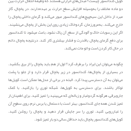
کویل کندانسور چیست؟ مبدل‌های حرارتی هستند که وظیفه انتقال حرارت بین
دو ماده مختلف را به‌وسیله افزایش سطح حرارت بر عهده‌دارند
.
در یخچال، گاز
مبرد از داخل این سیم‌پیچ‌های کندانسور عبور می‌کند و گرمای داخلی یخچال را
خارج می‌کند. به‌مرورزمان، گردوخاک زیادی روی این بخش از یخچال می‌نشیند.
اگر این رسوبات خاک و آلودگی از سطح آن پاک نشود، باعث می‎شود تا کندانسور
برای دفع گرمای یخچال باقدرت و فشار بیشتری کار کند. درنتیجه یخچال دائم
در حال کار کردن است و اتو مات نمی‌کند.
چگونه می‌توان این ایراد را برطرف کرد؟ اول از هم باید یخچال را از برق بکشید.
در بسیاری از یخچال‌ها، کندانسور در زیر یخچال قرار دارد و از جلو یا پشت
می‌توان به آن دسترسی پیدا کرد. البته در برخی از مدل‌ها ممکن است کویل‌ها
توکار باشند. برای دسترسی به کویل‌ها، شبکه توری را بازکنید. با کمک
جاروبرقی، هرگونه گردوغبار و زباله‌ای که می‌بینید را تمیز کنید. برای اطمینان از
تمیز شدن همه جای کندانسور، بهتر است با دستمال یا برس نرم، روی سطوح آن
را غبارروبی کنید. توری را سر جایش قرار دهید و یخچال را روشن کنید.
کویل‌های کندانسور یخچال باید حداقل سالی دو بار تمیز شود
.