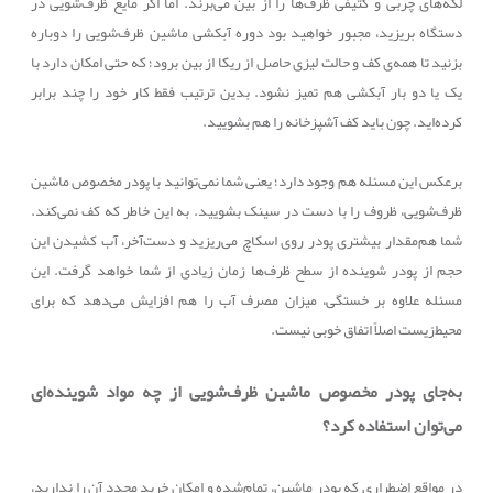
لکه‌های چربی و کثیفی ظرف‌ها را از بین می‌برند. اما اگر مایع ظرف‌شویی در
دستگاه بریزید، مجبور خواهید بود دوره‌ آبکشی ماشین ظرف‌شویی را دوباره
بزنید تا همه‌ی کف و حالت لیزی حاصل از ریکا از بین برود؛ که حتی امکان دارد با
یک یا دو بار آبکشی هم تمیز نشود. بدین ترتیب فقط کار خود را چند برابر
کرده‌اید. چون باید کف آشپزخانه را هم بشویید.
برعکس این مسئله هم وجود دارد؛ یعنی شما نمی‌توانید با پودر مخصوص ماشین
ظرف‌شویی، ظروف را با دست در سینک بشویید. به این خاطر که کف نمی‌کند.
شما هم‌مقدار بیشتری پودر روی اسکاچ می‌ریزید و دست‌آخر، آب کشیدن این
حجم از پودر شوینده از سطح ظرف‌ها زمان زیادی از شما خواهد گرفت. این
مسئله علاوه بر خستگی، میزان مصرف آب را هم افزایش می‌دهد که برای
محیط‌زیست اصلاً اتفاق خوبی نیست.
به‌جای پودر مخصوص ماشین ظرف‌شویی از چه مواد شوینده‌ای
می‌توان استفاده کرد؟
در مواقع اضطراری که پودر ماشین، تمام‌شده و امکان خرید مجدد آن را ندارید،