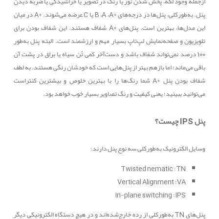
ازجمله وجود لکه، پخش شدن نور یا رنگ در تصویر یا خراشیدگی یا ضربه دیدن
پنل. به‌طورکلی، پنل‌ها در درجه‌های
A+
،
A
،
B
یا
C
عرضه می‌شوند.
A+
در میان
این مدل‌ها، بهترین است. پنل‌های
A+
شفاف هستند. این شفاف بودن برای
تلویزیون و صفحه‌نمایش لپ‌تاپ بسیار مهم و ارزشمند است. البته پنل به‌طور
100 درصد نمی‌تواند شفاف باشد و دست‌آخر کمی تُن سیاه یا براق در پشت آن
باقی می‌ماند؛ اما بازهم بهتر از پنل‌هایی است که خودشان رنگی هستند. به لطف
شفاف بودن پنل
A+
شما رنگ‌ها را با بهترین خلوص و بیشترین کنتراست
می‌توانید ببینید؛ یعنی کیفیت و رنگ تصاویر بسیار خوب خواهد بود.
پنل
IPS
چیست؟
وسایل الکترونیک به‌طورکلی سه نوع پنل دارند:
Twisted nematic
:
TN
Vertical Alignment
:
VA
In-plane switching
:
IPS
پنل‌های
TN
به‌طورکلی از رده خارج‌شده‌اند و در هیچ دستگاه الکترونیکی دیگر