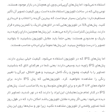
استفاده نمی‌شود؛ اما پنل‌های آی‌پی‌اس و وی.اِی همچنان در بازار موجود هستند.
نوعی پنلی که در ساخت تلویزیون استفاده‌شده است، روی کیفیت تصویر آن تأثیر
مستقیم دارد؛ بنابراین بسیار مهم است که بهترین گزینه را انتخاب و خریداری
کنید. پنل‌های
VA
در تلویزیون‌هایی که در اتاق‌های تاریک با کمترین پنجره قرار
دارند، بیشترین کنتراست را ارائه می‌دهند. این پنل‌ها همچنین دارای زاویه دید
باریک و محدودی هستند؛ یعنی حتماً باید مقابل تلویزیون بنشینید تا بتوانید
تصویر را درست و واضح ببینید. این پنل‌ها عموماً برای لپ‌تاپ مناسب هستند.
اما پنل‌های
IPS
که در تلویزیون استفاده می‌شود، کیفیت خیلی بهتری دارند.
پنل‌های
IPS
زاویه دید وسیعی دارند؛ یعنی شما در هرکجای اتاق که بنشینید
تصاویر را با کیفیت، وضوح و رنگ کامل می‌بینید و هیچ اختلال، تیرگی یا تغییر
رنگی را مشاهده نخواهید کرد. تلویزیون‌هایی که پنل
IPS
دارند برای
خانواده‌های 3 تا 4 نفره و برای اتاق‌های متوسط رو به بالا مناسب است. پنل‌های
IPS
در کنار تمام مزیت‌هایشان، این ایراد را دارند که در نور شدید، تصاویر تار
دیده می‌شود؛ یعنی اگر پنجره مقابل تلویزیون باشد امکان دارد که در طول روز
شما تصاویر واضحی از تلویزیون مشاهده نکنید زیرا نور و سایه‌ها روی این پنل