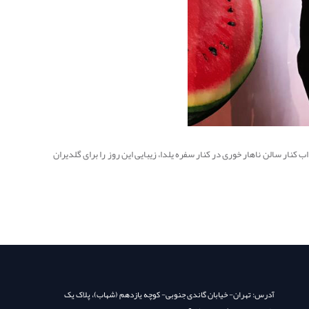
 کنار سالن ناهار خوری در کنار سفره یلدا، زیبایی این روز را برای گلدیران
آدرس: تهران- خیابان گاندی جنوبی- کوچه یازدهم (شهاب)، پلاک یک