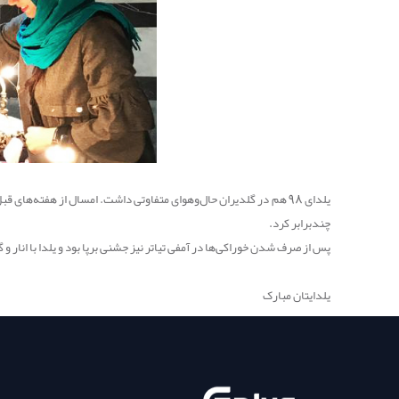
یلدای 98 هم در گلدیران حال‌وهوای متفاوتی داشت. امسال از هفته‌ها
چندبرابر کرد.
پس از صرف شدن خوراکی‌ها در آمفی تیاتر نیز جشنی برپا بود و یلدا با انار 
یلدایتان مبارک